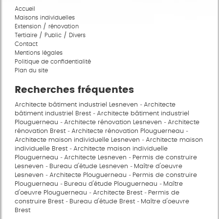
Accueil
Maisons individuelles
Extension / rénovation
Tertiaire / Public / Divers
Contact
Mentions légales
Politique de confidentialité
Plan du site
Recherches fréquentes
Architecte bâtiment industriel Lesneven
Architecte
bâtiment industriel Brest
Architecte bâtiment industriel
Plouguerneau
Architecte rénovation Lesneven
Architecte
rénovation Brest
Architecte rénovation Plouguerneau
Architecte maison individuelle Lesneven
Architecte maison
individuelle Brest
Architecte maison individuelle
Plouguerneau
Architecte Lesneven
Permis de construire
Lesneven
Bureau d'étude Lesneven
Maître d'oeuvre
Lesneven
Architecte Plouguerneau
Permis de construire
Plouguerneau
Bureau d'étude Plouguerneau
Maître
d'oeuvre Plouguerneau
Architecte Brest
Permis de
construire Brest
Bureau d'étude Brest
Maître d'oeuvre
Brest